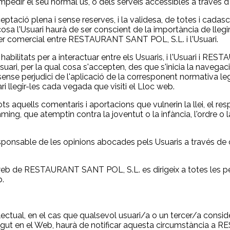
pedir el seu normal ús, o dels serveis accessibles a través d
eptació plena i sense reserves, i la validesa, de totes i cadas
cosa l'Usuari haurà de ser conscient de la importància de llegi
ter comercial entre RESTAURANT SANT POL, S.L. i l'Usuari.
 habilitats per a interactuar entre els Usuaris, i l'Usuari i 
suari, per la qual cosa s'accepten, des que s'inicia la navegac
, sense perjudici de l'aplicació de la corresponent normativa 
ri llegir-les cada vegada que visiti el Lloc web.
aquells comentaris i aportacions que vulnerin la llei, el resp
ming, que atemptin contra la joventut o la infància, l'ordre o la
nsable de les opinions abocades pels Usuaris a través de c
 web de RESTAURANT SANT POL, S.L. es dirigeix a totes les pe
b.
·lectual, en el cas que qualsevol usuari/a o un tercer/a consid
tingut en el Web, haurà de notificar aquesta circumstància a