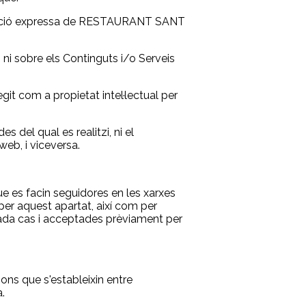
ització expressa de RESTAURANT SANT
i sobre els Continguts i/o Serveis
git com a propietat intel·lectual per
 del qual es realitzi, ni el
eb, i viceversa.
e es facin seguidores en les xarxes
 per aquest apartat, així com per
 cada cas i acceptades prèviament per
ions que s'estableixin entre
.