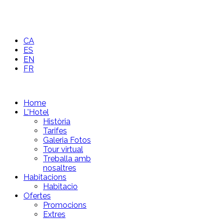
CA
ES
EN
FR
Home
L'Hotel
Història
Tarifes
Galeria Fotos
Tour virtual
Treballa amb
nosaltres
Habitacions
Habitacio
Ofertes
Promocions
Extres