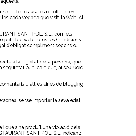
'aquesta.
cuna de les clàusules recollides en
r-les cada vegada que visiti la Web. Al
RESTAURANT SANT POL, S.L., com els
ió pel Lloc web, totes les Condicions
legal d'obligat compliment segons el
ecte a la dignitat de la persona, que
 seguretat pública o que, al seu judici,
omentaris o altres eines de blogging
rsones, sense importar la seva edat,
eri que s'ha produït una violació dels
 RESTAURANT SANT POL, S.L. indicant: