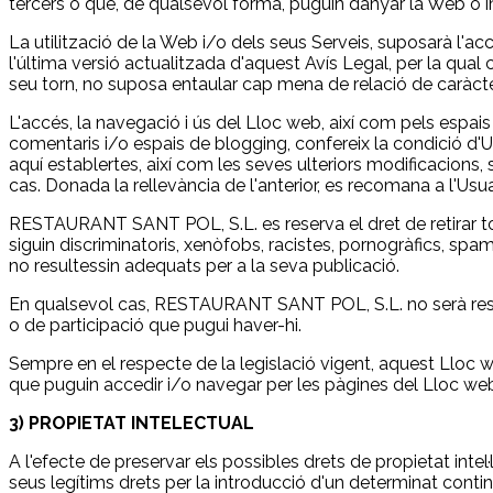
tercers o que, de qualsevol forma, puguin danyar la Web o im
La utilització de la Web i/o dels seus Serveis, suposarà l'acc
l'última versió actualitzada d'aquest Avís Legal, per la qual 
seu torn, no suposa entaular cap mena de relació de caràc
L'accés, la navegació i ús del Lloc web, així com pels espais
comentaris i/o espais de blogging, confereix la condició d'U
aquí establertes, així com les seves ulteriors modificacions
cas. Donada la rellevància de l'anterior, es recomana a l'Usua
RESTAURANT SANT POL, S.L. es reserva el dret de retirar tots 
siguin discriminatoris, xenòfobs, racistes, pornogràfics, spam
no resultessin adequats per a la seva publicació.
En qualsevol cas, RESTAURANT SANT POL, S.L. no serà respo
o de participació que pugui haver-hi.
Sempre en el respecte de la legislació vigent, aquest Lloc
que puguin accedir i/o navegar per les pàgines del Lloc we
3) PROPIETAT INTELECTUAL
A l'efecte de preservar els possibles drets de propietat intel
seus legítims drets per la introducció d'un determinat con