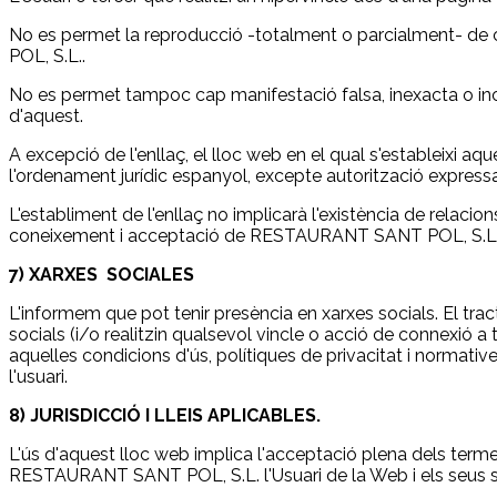
No es permet la reproducció -totalment o parcialment- de
POL, S.L..
No es permet tampoc cap manifestació falsa, inexacta o in
d'aquest.
A excepció de l'enllaç, el lloc web en el qual s'estableixi a
l'ordenament jurídic espanyol, excepte autorització expr
L'establiment de l'enllaç no implicarà l'existència de relacio
coneixement i acceptació de RESTAURANT SANT POL, S.L. dels
7) XARXES SOCIALES
L'informem que pot tenir presència en xarxes socials. El tr
socials (i/o realitzin qualsevol vincle o acció de connexió a 
aquelles condicions d'ús, polítiques de privacitat i normati
l'usuari.
8) JURISDICCIÓ I LLEIS APLICABLES.
L'ús d'aquest lloc web implica l'acceptació plena dels termes 
RESTAURANT SANT POL, S.L. l'Usuari de la Web i els seus ser