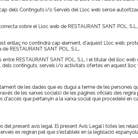
 cap dels Continguts i/o Serveis del Lloc web sense autor
correcta sobre el Lloc web de RESTAURANT SANT POL, S.L., n
quest enllaç no contindrà cap element, d'aquest Lloc web, prote
essa de RESTAURANT SANT POL, S.L..
ns entre RESTAURANT SANT POL, S.L. i el titular del lloc web des
 continguts, serveis i/o activitats ofertes en aquest lloc w
actament de les dades que es dugui a terme de les persones qu
través de les xarxes socials) de les pàgines oficials des regirà
ves d'accés que pertanyin a la xarxa social que procedeixi en
del present avís legal. El present Avís Legal i totes les relac
veis es regiran pel que s'estableix en la legislació espanyola