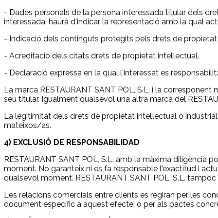
- Dades personals de la persona interessada titular dels dre
interessada, haurà d'indicar la representació amb la qual act
- Indicació dels continguts protegits pels drets de propietat i
- Acreditació dels citats drets de propietat intel·lectual.
- Declaració expressa en la qual l'interessat es responsabilitz
La marca RESTAURANT SANT POL, S.L. i la corresponent marc
seu titular. Igualment qualsevol una altra marca del RESTAU
La legitimitat dels drets de propietat intel·lectual o industr
mateixos/as.
4) EXCLUSIÓ DE RESPONSABILIDAD
RESTAURANT SANT POL, S.L. amb la màxima diligència possibl
moment. No garanteix ni es fa responsable l'exactitud i actu
qualsevol moment. RESTAURANT SANT POL, S.L. tampoc serà 
Les relacions comercials entre clients es regiran per les co
document específic a aquest efecte, o per als pactes concre