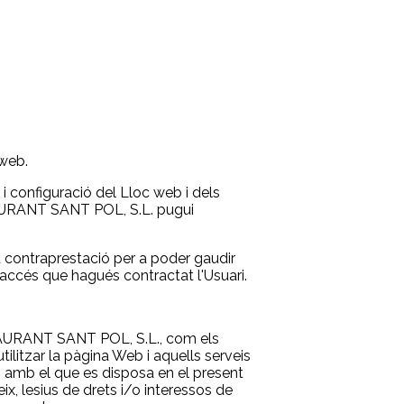
 web.
 configuració del Lloc web i dels
STAURANT SANT POL, S.L. pugui
una contraprestació per a poder gaudir
'accés que hagués contractat l'Usuari.
RESTAURANT SANT POL, S.L., com els
ilitzar la pàgina Web i aquells serveis
m amb el que es disposa en el present
eix, lesius de drets i/o interessos de