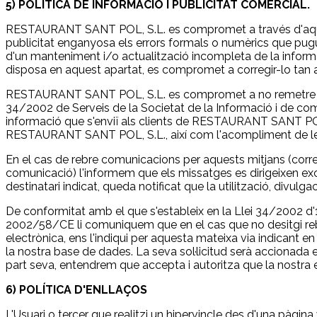
5) POLÍTICA DE INFORMACIÓ I PUBLICITAT COMERCIAL.
RESTAURANT SANT POL, S.L. es compromet a través d'aquest 
publicitat enganyosa els errors formals o numèrics que pugu
d'un manteniment i/o actualització incompleta de la info
disposa en aquest apartat, es compromet a corregir-lo tan 
RESTAURANT SANT POL, S.L. es compromet a no remetre comu
34/2002 de Serveis de la Societat de la Informació i de co
informació que s'enviï als clients de RESTAURANT SANT POL, S
RESTAURANT SANT POL, S.L., així com l'acompliment de les ta
En el cas de rebre comunicacions per aquests mitjans (corre
comunicació) l'informem que els missatges es dirigeixen exclu
destinatari indicat, queda notificat que la utilització, divulg
De conformitat amb el que s'estableix en la Llei 34/2002 d'11 
2002/58/CE li comuniquem que en el cas que no desitgi re
electrònica, ens l'indiqui per aquesta mateixa via indica
la nostra base de dades. La seva sol·licitud serà accionada
part seva, entendrem que accepta i autoritza que la nostra 
6) POLÍTICA D'ENLLAÇOS
L'Usuari o tercer que realitzi un hipervincle des d'una pàgina