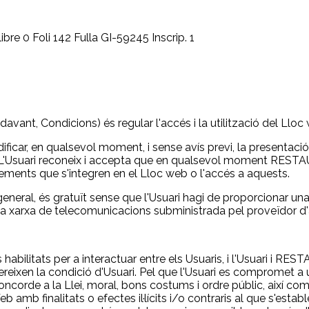
re 0 Foli 142 Fulla GI-59245 Inscrip. 1
avant, Condicions) és regular l'accés i la utilització del Lloc
ar, en qualsevol moment, i sense avís previ, la presentació i
ts. L'Usuari reconeix i accepta que en qualsevol moment RE
lements que s'integren en el Lloc web o l'accés a aquests.
la general, és gratuït sense que l'Usuari hagi de proporcionar 
e la xarxa de telecomunicacions subministrada pel proveïdor d
s habilitats per a interactuar entre els Usuaris, i l'Usuari i 
eixen la condició d'Usuari. Pel que l'Usuari es compromet a ut
ncorde a la Llei, moral, bons costums i ordre públic, així co
 amb finalitats o efectes il·lícits i/o contraris al que s'establ