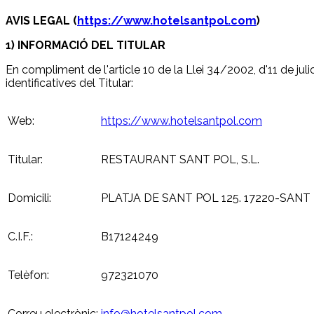
AVIS LEGAL (
https://www.hotelsantpol.com
)
1) INFORMACIÓ DEL TITULAR
En compliment de l'article 10 de la Llei 34/2002, d'11 de jul
identificatives del Titular:
Web:
https://www.hotelsantpol.com
Titular:
RESTAURANT SANT POL, S.L.
Domicili:
PLATJA DE SANT POL 125. 17220-SANT
C.I.F.:
B17124249
Telèfon:
972321070
Correu electrònic:
info@hotelsantpol.com