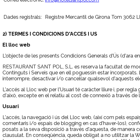
Dades registrals:
Registre Mercantil de Girona Tom 3062 Llib
2) TERMES I CONDICIONS D'ACCES I US
El lloc web
L'objecte de les presents Condicions Generals d'Ús (d'ara end
RESTAURANT SANT POL, S.L. es reserva la facultat de modific
Continguts i Serveis que en ell poguessin estar incorpora
interrompre, desactivar i/o cancel·lar qualsevol d'aquests e
L'accés al Lloc web per l'Usuari té caràcter lliure i, per reg
d'això, excepte en el relatiu al cost de connexió a través d
Usuari
L'accés, la navegació i ús del Lloc web, (així com pels espai
comentaris i/o espais de blogging en cas d'haver-los), confer
posats a la seva disposició a través d'aquesta, de manera co
clausulat. En conseqüència, queda obligat a no utilitzar la Web