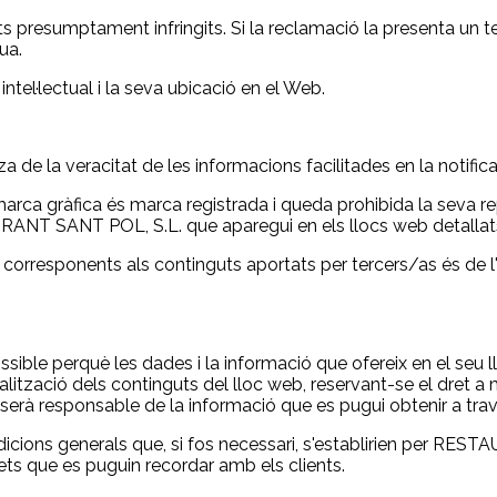
ts presumptament infringits. Si la reclamació la presenta un t
ua.
ntel·lectual i la seva ubicació en el Web.
a de la veracitat de les informacions facilitades en la notifica
a gràfica és marca registrada i queda prohibida la seva rep
RANT SANT POL, S.L. que aparegui en els llocs web detallats 
ial corresponents als continguts aportats per tercers/as és de l
e perquè les dades i la informació que ofereix en el seu ll
alització dels continguts del lloc web, reservant-se el dret a
responsable de la informació que es pugui obtenir a través 
ndicions generals que, si fos necessari, s'establirien per RE
ts que es puguin recordar amb els clients.