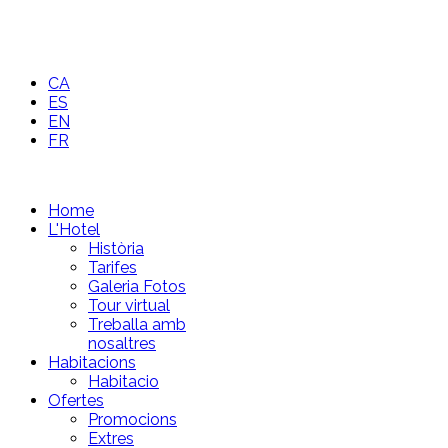
CA
ES
EN
FR
Home
L'Hotel
Història
Tarifes
Galeria Fotos
Tour virtual
Treballa amb
nosaltres
Habitacions
Habitacio
Ofertes
Promocions
Extres