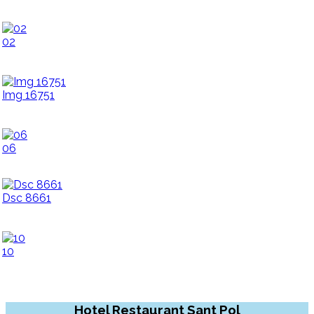
02
Img 16751
06
Dsc 8661
10
Hotel Restaurant Sant Pol