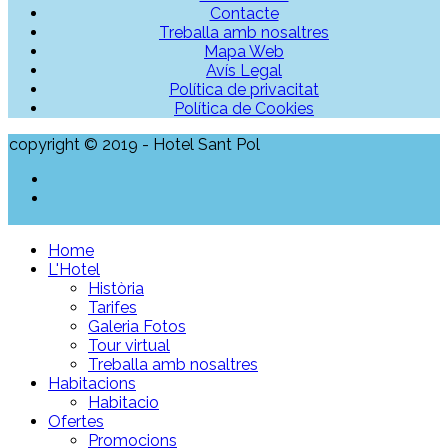
Contacte
Treballa amb nosaltres
Mapa Web
Avís Legal
Política de privacitat
Política de Cookies
copyright © 2019 - Hotel Sant Pol
Home
L'Hotel
Història
Tarifes
Galeria Fotos
Tour virtual
Treballa amb nosaltres
Habitacions
Habitacio
Ofertes
Promocions