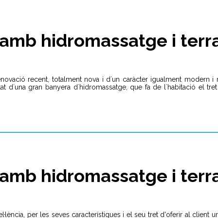
 amb hidromassatge i terra
 renovació recent, totalment nova i d´un caràcter igualment modern 
ritat d´una gran banyera d´hidromassatge, que fa de l´habitació el tr
amb hidromassatge i terra
·lència, per les seves característiques i el seu tret d'oferir al client