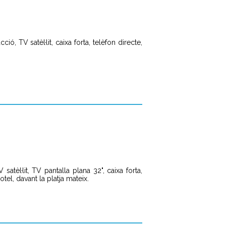
ó, TV satèl·lit, caixa forta, telèfon directe,
tèl·lit, TV pantalla plana 32", caixa forta,
tel, davant la platja mateix.