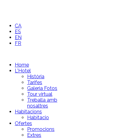
CA
ES
EN
FR
Home
L'Hotel
Història
Tarifes
Galeria Fotos
Tour virtual
Treballa amb
nosaltres
Habitacions
Habitacio
Ofertes
Promocions
Extres