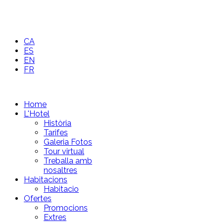
CA
ES
EN
FR
Home
L'Hotel
Història
Tarifes
Galeria Fotos
Tour virtual
Treballa amb
nosaltres
Habitacions
Habitacio
Ofertes
Promocions
Extres