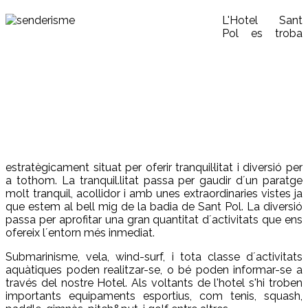
L'Hotel Sant
Pol es troba
estratègicament situat per oferir tranquil·litat i diversió per
a tothom. La tranquil.litat passa per gaudir d´un paratge
molt tranquil, acollidor i amb unes extraordinaries vistes ja
que estem al bell mig de la badia de Sant Pol. La diversió
passa per aprofitar una gran quantitat d´activitats que ens
ofereix l´entorn més inmediat.
Submarinisme, vela, wind-surf, i tota classe d´activitats
aquàtiques poden realitzar-se, o bé poden informar-se a
través del nostre Hotel. Als voltants de l'hotel s'hi troben
importants equipaments esportius, com tenis, squash,