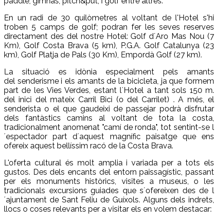
paddle, gimnàs, pitch&put, i golf entre altres.
En un radi de 30 quilòmetres al voltant de l'Hotel s'hi
troben 5 camps de golf; podran fer les seves reserves
directament des del nostre Hotel: Golf d´Aro Mas Nou (7
Km), Golf Costa Brava (5 km), P.G.A. Golf Catalunya (23
km), Golf Platja de Pals (30 Km), Empordà Golf (27 km).
La situació es idònia especialment pels amants
del senderisme i els amants de la bicicleta, ja que formem
part de les Vies Verdes, estant l´Hotel a tant sols 150 m.
del inici del mateix Carril Bici (o del Carrilet) . A més, el
senderista o el que gaudeixi de passejar podrà disfrutar
dels fantàstics camins al voltant de tota la costa,
tradicionalment anomenat "camí de ronda", tot sentint-se l
´espectador part d´aquest magnífic paisatge que ens
ofereix aquest bellíssim racó de la Costa Brava.
L'oferta cultural és molt amplia i variada per a tots els
gustos. Des dels encants del entorn paissagístic, passant
per els monuments històrics, visites a museus, o les
tradicionals excursions guiades que s´ofereixen des de l
´ajuntament de Sant Feliu de Guíxols. Alguns dels indrets,
llocs o coses relevants per a visitar els en volem destacar: