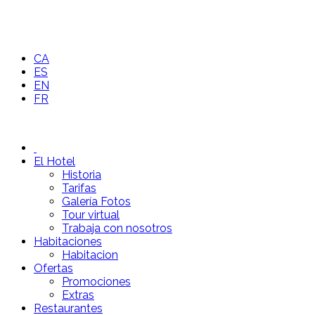
CA
ES
EN
FR
El Hotel
Historia
Tarifas
Galería Fotos
Tour virtual
Trabaja con nosotros
Habitaciones
Habitacion
Ofertas
Promociones
Extras
Restaurantes