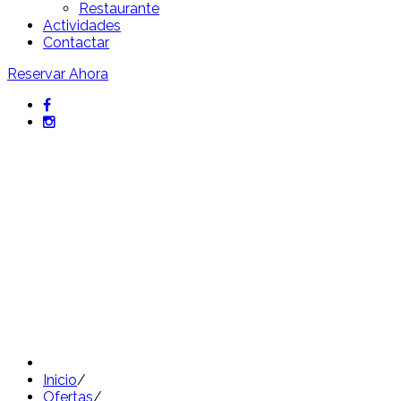
Restaurante
Actividades
Contactar
Reservar Ahora
Promociones exclusivas del
Hotel Sant Pol
Ofertas únicas en escapadas y alojamiento
en la Costa Brava
Inicio
/
Ofertas
/