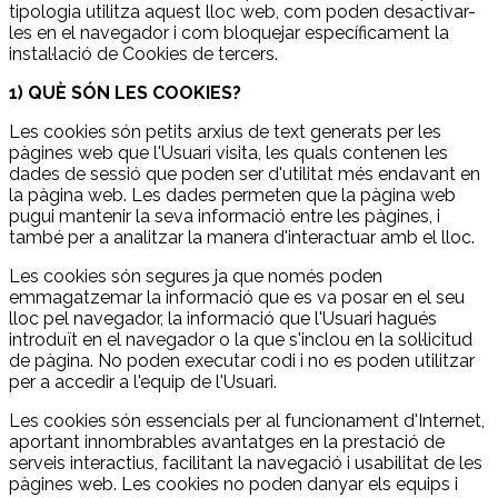
tipologia utilitza aquest lloc web, com poden desactivar-
les en el navegador i com bloquejar específicament la
instal·lació de Cookies de tercers.
1) QUÈ SÓN LES COOKIES?
Les cookies són petits arxius de text generats per les
pàgines web que l'Usuari visita, les quals contenen les
dades de sessió que poden ser d'utilitat més endavant en
la pàgina web. Les dades permeten que la pàgina web
pugui mantenir la seva informació entre les pàgines, i
també per a analitzar la manera d'interactuar amb el lloc.
Les cookies són segures ja que només poden
emmagatzemar la informació que es va posar en el seu
lloc pel navegador, la informació que l'Usuari hagués
introduït en el navegador o la que s'inclou en la sol·licitud
de pàgina. No poden executar codi i no es poden utilitzar
per a accedir a l'equip de l'Usuari.
Les cookies són essencials per al funcionament d'Internet,
aportant innombrables avantatges en la prestació de
serveis interactius, facilitant la navegació i usabilitat de les
pàgines web. Les cookies no poden danyar els equips i