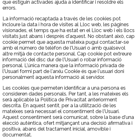
que estiguin activades ajuda a identificar i resoldre els
errors.
La informació recaptada a través de les cookies pot
incloure la data i hora de visites al Lloc web, les pàgines
visionades, el temps que ha estat en el Lloc web i els llocs
visitats just abans i després d'aquest. No obstant això, cap
cookie permet que aquesta mateixa pugui contactar-se
amb el número de telèfon de l'Usuari o amb qualsevol
altre mitjà de contacte personal. Cap cookie pot extreure
informació del disc dur de l'Usuari o robar informació
personal. L'única manera que la informació privada de
l'Usuari formi part de l'arxiu Cookie és que l'usuari doni
personalment aquesta informació al servidor.
Les cookies que permeten identificar a una persona es
consideren dades personals. Per tant, a les mateixes els
serà aplicable la Política de Privacitat anteriorment
descrita. En aquest sentit, per a la utilització de les
mateixes serà necessari el consentiment de l'Usuari.
Aquest consentiment serà comunicat, sobre la base d'una
elecció autèntica, ofert mitjançant una decisió afirmativa i
positiva, abans del tractament inicial, amovible i
documentat.