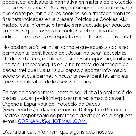
podent ser aplicable la normativa en matèria de protecció
de dades personals. Per això, l'informem que la informació
que s'obté per mitjà de les cookies, serà tractada amb les
finalitats indicades en la present Política de Cookies. Així
mateix, està informació també serà tractada per aquelles
empreses que proveeixen cookies amb les finalitats
indicades en les seves respectives polítiques de privacitat.
No obstant això, tenint en compte que aquests codis no
permeten la identificació de l'Usuari, no seran aplicables
els drets d'accés, rectificació, supressió, oposició, limitació
i portabilitat reconeguts en la normativa de protecció de
dades, tret que l'Usuari sigui capaç d'aportar informació
addicional que permeti vincular la seva identitat amb els
codis identificatius de les seves cookies.
En cas de considerar vulnerat el seu dret a la protecció de
dades, l'usuari podrà interposar una reclamació davant
l'Agència Espanyola de Protecció de Dades
(www.aepd.es) o davant el nostre Delegat de Protecció de
Dades/ responsable de protecció de dades en el següent
e-mail
CORNAMUS@HOTMAIL.COM
.
D'altra banda, l'informem que alguns dels nostres