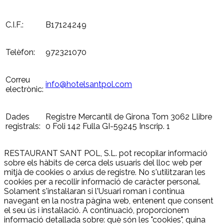
C.I.F.:
B17124249
Telèfon:
972321070
Correu
info@hotelsantpol.com
electrònic:
Dades
Registre Mercantil de Girona Tom 3062 Llibre
registrals:
0 Foli 142 Fulla GI-59245 Inscrip. 1
RESTAURANT SANT POL, S.L. pot recopilar informació
sobre els hàbits de cerca dels usuaris del lloc web per
mitjà de cookies o arxius de registre. No s'utilitzaran les
cookies per a recollir informació de caràcter personal.
Solament s'instal·laran si l'Usuari roman i continua
navegant en la nostra pàgina web, entenent que consent
el seu ús i instal·lació. A continuació, proporcionem
informació detallada sobre: què són les "cookies", quina