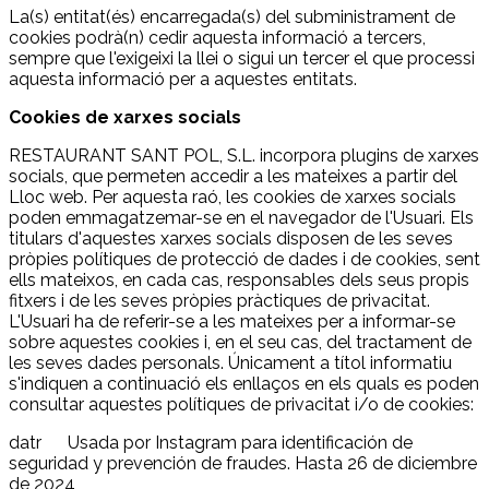
La(s) entitat(és) encarregada(s) del subministrament de
cookies podrà(n) cedir aquesta informació a tercers,
sempre que l'exigeixi la llei o sigui un tercer el que processi
aquesta informació per a aquestes entitats.
Cookies de xarxes socials
RESTAURANT SANT POL, S.L. incorpora plugins de xarxes
socials, que permeten accedir a les mateixes a partir del
Lloc web. Per aquesta raó, les cookies de xarxes socials
poden emmagatzemar-se en el navegador de l'Usuari. Els
titulars d'aquestes xarxes socials disposen de les seves
pròpies polítiques de protecció de dades i de cookies, sent
ells mateixos, en cada cas, responsables dels seus propis
fitxers i de les seves pròpies pràctiques de privacitat.
L'Usuari ha de referir-se a les mateixes per a informar-se
sobre aquestes cookies i, en el seu cas, del tractament de
les seves dades personals. Únicament a títol informatiu
s'indiquen a continuació els enllaços en els quals es poden
consultar aquestes polítiques de privacitat i/o de cookies:
datr Usada por Instagram para identificación de
seguridad y prevención de fraudes. Hasta 26 de diciembre
de 2024