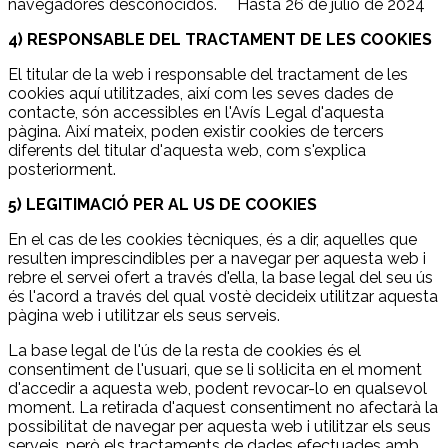
navegadores desconocidos. Hasta 26 de julio de 2024
4) RESPONSABLE DEL TRACTAMENT DE LES COOKIES
El titular de la web i responsable del tractament de les
cookies aquí utilitzades, així com les seves dades de
contacte, són accessibles en l'Avís Legal d'aquesta
pàgina. Així mateix, poden existir cookies de tercers
diferents del titular d'aquesta web, com s'explica
posteriorment.
5) LEGITIMACIÓ PER AL US DE COOKIES
En el cas de les cookies tècniques, és a dir, aquelles que
resulten imprescindibles per a navegar per aquesta web i
rebre el servei ofert a través d'ella, la base legal del seu ús
és l'acord a través del qual vostè decideix utilitzar aquesta
pàgina web i utilitzar els seus serveis.
La base legal de l'ús de la resta de cookies és el
consentiment de l'usuari, que se li sol·licita en el moment
d'accedir a aquesta web, podent revocar-lo en qualsevol
moment. La retirada d'aquest consentiment no afectarà la
possibilitat de navegar per aquesta web i utilitzar els seus
serveis, però els tractaments de dades efectuades amb