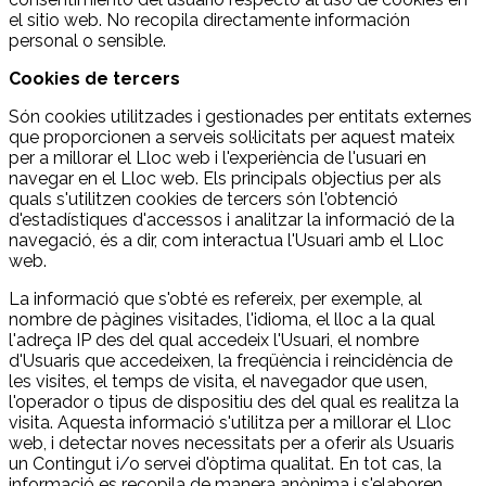
el sitio web. No recopila directamente información
personal o sensible.
Cookies de tercers
Són cookies utilitzades i gestionades per entitats externes
que proporcionen a serveis sol·licitats per aquest mateix
per a millorar el Lloc web i l'experiència de l'usuari en
navegar en el Lloc web. Els principals objectius per als
quals s'utilitzen cookies de tercers són l'obtenció
d'estadístiques d'accessos i analitzar la informació de la
navegació, és a dir, com interactua l'Usuari amb el Lloc
web.
La informació que s'obté es refereix, per exemple, al
nombre de pàgines visitades, l'idioma, el lloc a la qual
l'adreça IP des del qual accedeix l'Usuari, el nombre
d'Usuaris que accedeixen, la freqüència i reincidència de
les visites, el temps de visita, el navegador que usen,
l'operador o tipus de dispositiu des del qual es realitza la
visita. Aquesta informació s'utilitza per a millorar el Lloc
web, i detectar noves necessitats per a oferir als Usuaris
un Contingut i/o servei d'òptima qualitat. En tot cas, la
informació es recopila de manera anònima i s'elaboren