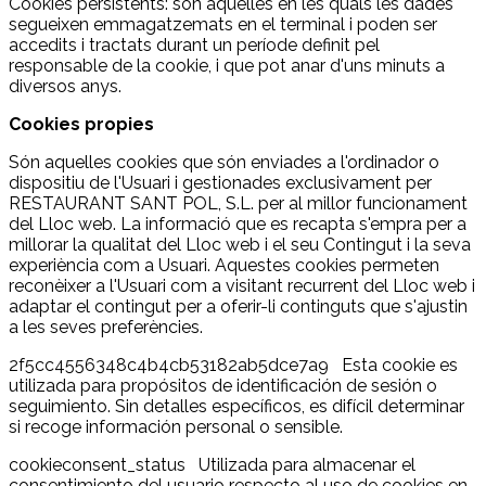
Cookies persistents: són aquelles en les quals les dades
segueixen emmagatzemats en el terminal i poden ser
accedits i tractats durant un període definit pel
responsable de la cookie, i que pot anar d'uns minuts a
diversos anys.
Cookies propies
Són aquelles cookies que són enviades a l'ordinador o
dispositiu de l'Usuari i gestionades exclusivament per
RESTAURANT SANT POL, S.L. per al millor funcionament
del Lloc web. La informació que es recapta s'empra per a
millorar la qualitat del Lloc web i el seu Contingut i la seva
experiència com a Usuari. Aquestes cookies permeten
reconèixer a l'Usuari com a visitant recurrent del Lloc web i
adaptar el contingut per a oferir-li continguts que s'ajustin
a les seves preferències.
2f5cc4556348c4b4cb53182ab5dce7a9 Esta cookie es
utilizada para propósitos de identificación de sesión o
seguimiento. Sin detalles específicos, es difícil determinar
si recoge información personal o sensible.
cookieconsent_status Utilizada para almacenar el
consentimiento del usuario respecto al uso de cookies en