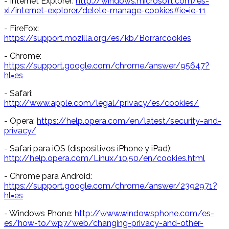
- Internet Explorer:
http://windows.microsoft.com/es-
xl/internet-explorer/delete-manage-cookies#ie=ie-11
- FireFox:
https://support.mozilla.org/es/kb/Borrarcookies
- Chrome:
https://support.google.com/chrome/answer/95647?
hl=es
- Safari:
http://www.apple.com/legal/privacy/es/cookies/
- Opera:
https://help.opera.com/en/latest/security-and-
privacy/
- Safari para iOS (dispositivos iPhone y iPad):
http://help.opera.com/Linux/10.50/en/cookies.html
- Chrome para Android:
https://support.google.com/chrome/answer/2392971?
hl=es
- Windows Phone:
http://www.windowsphone.com/es-
es/how-to/wp7/web/changing-privacy-and-other-